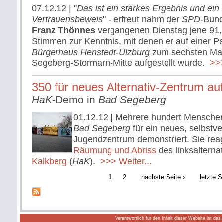
07.12.12
| "
Das ist ein starkes Ergebnis und ein
Vertrauensbeweis
" - erfreut nahm der
SPD
-Bun
Franz Thönnes
vergangenen Dienstag jene 91,
Stimmen zur Kenntnis, mit denen er auf einer P
Bürgerhaus Henstedt-Ulzburg
zum sechsten Mal
Segeberg-Stormarn-Mitte aufgestellt wurde.
>>>
350 für neues Alternativ-Zentrum au
HaK
-Demo in
Bad Segeberg
01.12.12
| Mehrere hundert Menschen
Bad Segeberg
für ein neues, selbstve
Jugendzentrum demonstriert. Sie reag
Räumung und Abriss
des linksalterna
Kalkberg
(
HaK
).
>>> Weiter...
1
2
nächste Seite ›
letzte S
Verantwortlich für den Inhalt dieser Website ist da