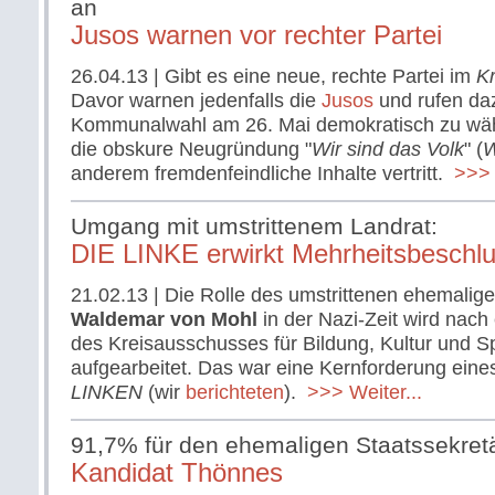
an
Jusos warnen vor rechter Partei
26.04.13
| Gibt es eine neue, rechte Partei im
K
Davor warnen jedenfalls die
Jusos
und rufen daz
Kommunalwahl am 26. Mai demokratisch zu wähle
die obskure Neugründung "
Wir sind das Volk
" (
anderem fremdenfeindliche Inhalte vertritt.
>>> W
Umgang mit umstrittenem Landrat:
DIE LINKE erwirkt Mehrheitsbeschl
21.02.13
| Die Rolle des umstrittenen ehemalig
Waldemar von Mohl
in der Nazi-Zeit wird nac
des Kreisausschusses für Bildung, Kultur und Sp
aufgearbeitet. Das war eine Kernforderung eine
LINKEN
(wir
berichteten
).
>>> Weiter...
91,7% für den ehemaligen Staatssekret
Kandidat Thönnes