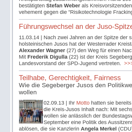
bestätigten
Stefan Weber
als Kreisvorsitzende
vehement gegen die "Risikotechnologie Frackin
Führungswechsel an der Juso-Spitz
11.03.14
| Nach zwei Jahren an der Spitze der s
holsteinischen Jusos hat der Westerrader Krei
Alexander Wagner
(27) den Weg für einen Nach
Mit
Frederik Digulla
(22) ist der Kreis Segeberg
Landesvorstand der SPD-Jugend vertreten.
>>>
Teilhabe, Gerechtigkeit, Fairness
Wie die Segeberger Jusos den Politikwe
wollen
02.09.13
| Ihr
Motto
hatten sie bereits
die Kreis-Jusos Inhalt nach: Mit sec
wollen sie anlässlich der Bundestag
September eine Politik des Aussitze
ablösen, die sie Kanzlerin
Angela Merkel
(CDU) 