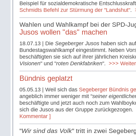
Beispiel für sozialdemokratische Entschlusskraf
Schmidts Befehl zur Stürmung der "Landshut"
.
>
Wahlen und Wahlkampf bei der SPD-Ju
Jusos wollen "das" machen
18.07.13
| Die
Segeberger Jusos
haben sich au
Bundestagswahlkampf eingestimmt. Neben Vor
beschäftigten sie sich auf ihrer jährlichen Kreisk
Visionen
" und "
roten Denkfabriken
".
>>> Weiter.
Bündnis geplatzt
05.05.13
| Weil sich das
Segeberger Bündnis g
angeblich immer weniger mit "
seiner eigentlich
beschäftigte und jetzt auch noch zum Wahlboyko
sich die Jusos aus der Gruppe zurückgezogen.
Kommentar ]
"
Wir sind das Volk
" tritt in zwei Segebe