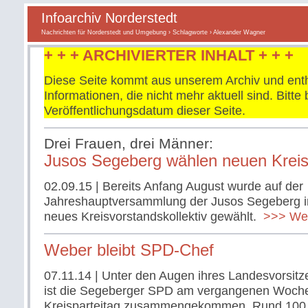
Infoarchiv Norderstedt
Nachrichten für Norderstedt und Umgebung
›
Schlagworte
› Alexander Wagner
+ + + ARCHIVIERTER INHALT + + +
Diese Seite kommt aus unserem Archiv und enth
Informationen, die nicht mehr aktuell sind. Bitt
Veröffentlichungsdatum dieser Seite.
Drei Frauen, drei Männer:
Jusos Segeberg wählen neuen Kreis
02.09.15
| Bereits Anfang August wurde auf der
Jahreshauptversammlung der Jusos Segeberg in
neues Kreisvorstandskollektiv gewählt.
>>> Weit
Weber bleibt SPD-Chef
07.11.14
| Unter den Augen ihres Landesvorsit
ist die Segeberger SPD am vergangenen Woch
Kreisparteitag zusammengekommen. Rund 100 