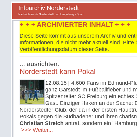
Infoarchiv Norderstedt
Nachrichten für Norderstedt und Umgebung
› Sport
+ + + ARCHIVIERTER INHALT + + +
Diese Seite kommt aus unserem Archiv und enth
Informationen, die nicht mehr aktuell sind. Bitt
Veröffentlichungsdatum dieser Seite.
... ausrichten.
Norderstedt kann Pokal
12.08.15
| 4.600 Fans im Edmund-Pl
ganz Garstedt im Fußballfieber und mi
Spitzenreiter SC Freiburg ein echtes
Gast. Einziger Haken an der Sache: 
Norderstedter Club, der da in der ersten Haupt
Pokals gegen die Südbadener und ihren charism
Christian Streich
antrat, sondern ein "Hamburg
>>> Weiter...