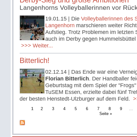
Derby-Sieg und große Ambitionen
Langenhorns Volleyballerinnen vor Rückk
19.01.15
| Die
Volleyballerinnen des S
Langenhorn
marschieren weiter Richtu
Aufstieg. Trotz Problemen im letzten S
auch im Derby gegen Hummelsbüttel let
>>> Weiter...
Bitterlich!
02.12.14
| Das Ende war eine Verneig
Florian Bitterlich
. Der Handballer fei
Geburtstag mit dem Spiel der "Frogs"
TuSEM Essen, erzielte dabei fünf Tref
der besten Henstedt-Ulzburger auf dem Feld.
>>
1
2
3
4
5
6
7
8
9
…
Seite »