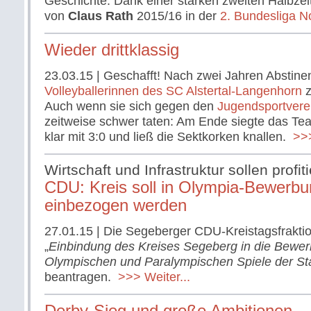
Geschichte: Dank einer starken zweiten Halbzei
von
Claus Rath
2015/16 in der
2. Bundesliga N
Wieder drittklassig
23.03.15
| Geschafft! Nach zwei Jahren Abstinen
Volleyballerinnen des SC Alstertal-Langenhorn
z
Auch wenn sie sich gegen den
Jugendsportver
zeitweise schwer taten: Am Ende siegte das T
klar mit 3:0 und ließ die Sektkorken knallen.
>>>
Wirtschaft und Infrastruktur sollen profit
CDU: Kreis soll in Olympia-Bewerbu
einbezogen werden
27.01.15
| Die Segeberger CDU-Kreistagsfraktion
„
Einbindung des Kreises Segeberg in die Bewe
Olympischen und Paralympischen Spiele der S
beantragen.
>>> Weiter...