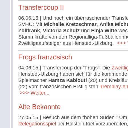
Transfercoup II
06.06.15
| Und noch ein überraschender Transfe
SVHU: Mit
Michelle Kretzschmar
,
Anika Mich
Zollfrank
,
Victoria Schulz
und
Finja Witte
wech
Stammkräfte von den Regionalliga-Fußballeri
Zweitligaaufsteiger aus Henstedt-Ulzburg.
>>> W
Frogs französisch
04.06.15
| Transfercoup der "Frogs": Die
Zweitli
Henstedt-Ulzburg haben sich für die kommende
Spielmacher
Hamza Kablouti
(20) und Kreisläu
(22) vom französischen Erstligisten
Tremblay-en
>>> Weiter...
Alte Bekannte
27.05.15
| Besuch aus dem "hohen Süden": Um 
Relegationsspiel
bei Holstein Kiel vorzubereiten,